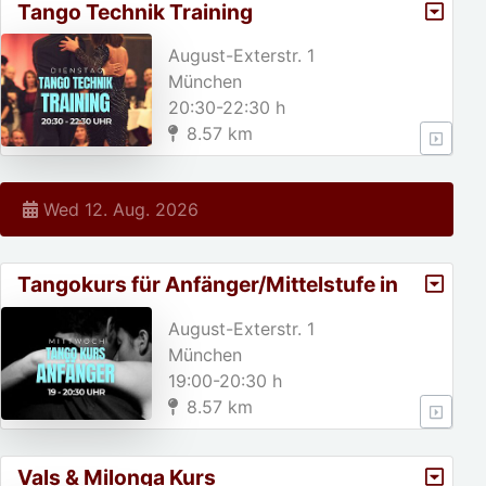
Tango Technik Training
August-Exterstr. 1
München
20:30-22:30 h
8.57 km
Wed 12. Aug. 2026
Tangokurs für Anfänger/Mittelstufe in
München
August-Exterstr. 1
München
19:00-20:30 h
8.57 km
Vals & Milonga Kurs