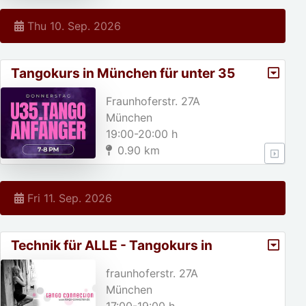
Thu 10. Sep. 2026
Tangokurs in München für unter 35
jährige!
Fraunhoferstr. 27A
München
19:00-20:00 h
0.90 km
Fri 11. Sep. 2026
Technik für ALLE - Tangokurs in
München
fraunhoferstr. 27A
München