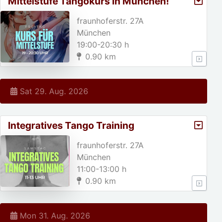
Mittelstufe Tangokurs in München!
fraunhoferstr. 27A
München
19:00-20:30 h
0.90 km
Sat 29. Aug. 2026
Integratives Tango Training
fraunhoferstr. 27A
München
11:00-13:00 h
0.90 km
Mon 31. Aug. 2026