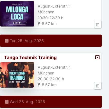
August-Exterstr. 1
München
19:30-22:30 h
8.57 km
Tue 25. Aug. 2026
Tango Technik Training
August-Exterstr. 1
München
20:30-22:30 h
8.57 km
Wed 26. Aug. 2026