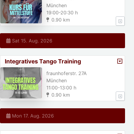
München
19:00-20:30 h
0.90 km
Sat 15. Aug. 2026
Integratives Tango Training
fraunhoferstr. 27A
München
11:00-13:00 h
0.90 km
Mon 17. Aug. 2026