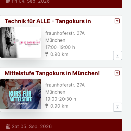
Fri 04. Sep. 2026
Technik für ALLE - Tangokurs in
München
fraunhoferstr. 27A
München
17:00-19:00 h
0.90 km
Mittelstufe Tangokurs in München!
fraunhoferstr. 27A
München
19:00-20:30 h
0.90 km
Sat 05. Sep. 2026