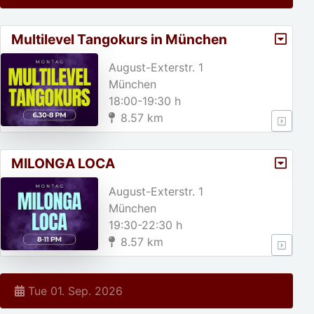
Multilevel Tangokurs in München
August-Exterstr. 1
München
18:00-19:30 h
8.57 km
MILONGA LOCA
August-Exterstr. 1
München
19:30-22:30 h
8.57 km
Tue 01. Sep. 2026