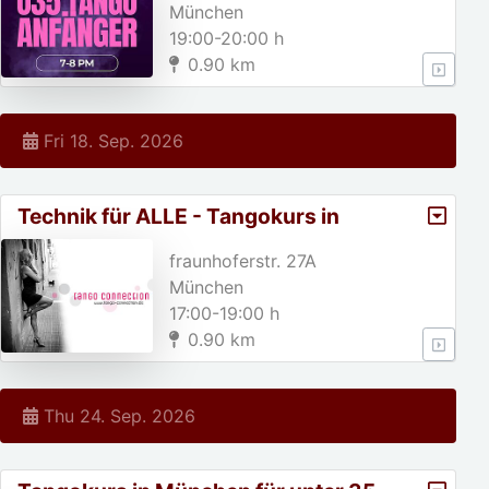
München
19:00-20:00 h
0.90 km
Fri 18. Sep. 2026
Technik für ALLE - Tangokurs in
München
fraunhoferstr. 27A
München
17:00-19:00 h
0.90 km
Thu 24. Sep. 2026