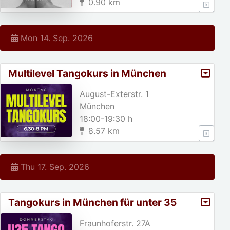
0.90 km
Mon 14. Sep. 2026
Multilevel Tangokurs in München
August-Exterstr. 1
München
18:00-19:30 h
8.57 km
Thu 17. Sep. 2026
Tangokurs in München für unter 35
jährige!
Fraunhoferstr. 27A