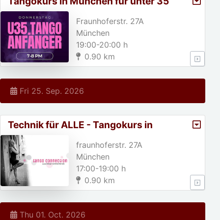
Tangokurs in München für unter 35
jährige!
Fraunhoferstr. 27A
München
19:00-20:00 h
0.90 km
Fri 25. Sep. 2026
Technik für ALLE - Tangokurs in
München
fraunhoferstr. 27A
München
17:00-19:00 h
0.90 km
Thu 01. Oct. 2026