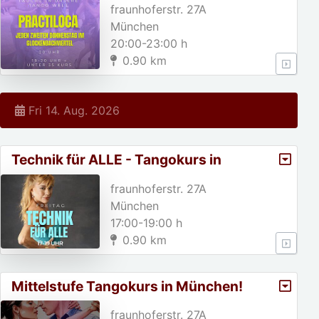
fraunhoferstr. 27A
München
20:00-23:00 h
0.90 km
Fri 14. Aug. 2026
Technik für ALLE - Tangokurs in
München
fraunhoferstr. 27A
München
17:00-19:00 h
0.90 km
Mittelstufe Tangokurs in München!
fraunhoferstr. 27A