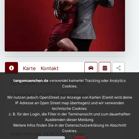
Karte
Kontakt
tangomuenchen.de
verwendet keinerlei Tracking oder Analytics
1,5 Stunden: 35 EU (1 workshop)
Cookies.
2 Stunden: 55 EU (2 workshops)
Wir nutzen jedoch OpenStreet zur Anzeige von Karten (Damit wird deine
IP Adresse an Open Street map übertragen) und wir verwenden
technische Cookies:
z. B. für den Login, die Filter in der Terminansicht und zum dauerhaften
Ausblenden dieser Meldung.
Weitere Infos finden Sie in der Datenschutzerklärung im Abschnitt
Cookies.
Letzte Änderung: 24.05.2026 (76 Tage)