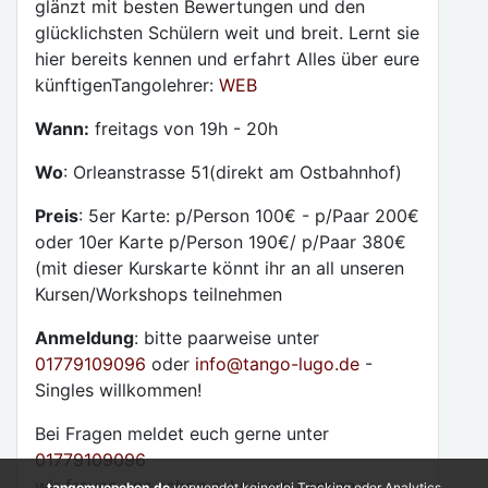
glänzt mit besten Bewertungen und den
glücklichsten Schülern weit und breit. Lernt sie
hier bereits kennen und erfahrt Alles über eure
künftigenTangolehrer:
WEB
Wann:
freitags von 19h - 20h
Wo
: Orleanstrasse 51(direkt am Ostbahnhof)
Preis
: 5er Karte: p/Person 100€ - p/Paar 200€
oder 10er Karte p/Person 190€/ p/Paar 380€
(mit dieser Kurskarte könnt ihr an all unseren
Kursen/Workshops teilnehmen
Anmeldung
: bitte paarweise unter
01779109096
oder
info@tango-lugo.de
-
Singles willkommen!
Bei Fragen meldet euch gerne unter
01779109096
wir freuen uns schon sehr euch kennen zu
tangomuenchen.de
verwendet keinerlei Tracking oder Analytics