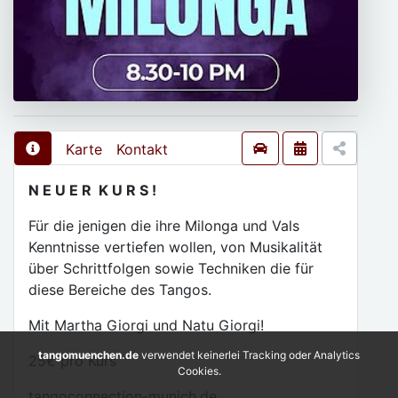
Karte
Kontakt
N E U E R K U R S !
Für die jenigen die ihre Milonga und Vals
Kenntnisse vertiefen wollen, von Musikalität
über Schrittfolgen sowie Techniken die für
diese Bereiche des Tangos.
Mit Martha Giorgi und Natu Giorgi!
tangomuenchen.de
verwendet keinerlei Tracking oder Analytics
25€ pro Kurs
Cookies.
tangoconnection-munich.de