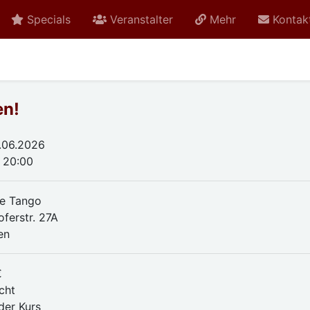
Specials
Veranstalter
Mehr
Kontak
en!
.06.2026
- 20:00
e Tango
oferstr. 27A
en
€
cht
der Kurs