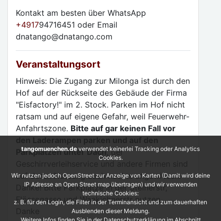
Kontakt am besten über WhatsApp
+4917
94716451 oder Email
dnatango@dnatango.com
Veranstaltungsort
Hinweis: Die Zugang zur Milonga ist durch den
Hof auf der Rückseite des Gebäude der Firma
"Eisfactory!" im 2. Stock. Parken im Hof nicht
ratsam und auf eigene Gefahr, weil Feuerwehr-
Anfahrtszone.
Bitte auf gar keinen Fall vor
den Laderampen parken und auf den
tangomuenchen.de
verwendet keinerlei Tracking oder Analytics
Parkplätzen unter Dach
, der
Cookies.
Geschirrverleihservice und andere Firmen sind
auf deren Nutzung auch nachts angewiesen.
Wir nutzen jedoch OpenStreet zur Anzeige von Karten (Damit wird deine
IP Adresse an Open Street map übertragen) und wir verwenden
Danke! Bitte Parkplätze in der Steinerstr,
technische Cookies:
Flössegasse und Waakichnerstr nutzen.
z. B. für den Login, die Filter in der Terminansicht und zum dauerhaften
Danke
Ausblenden dieser Meldung.
Weitere Infos finden Sie in der Datenschutzerklärung im Abschnitt