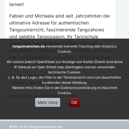
lernen!
Fabian und Michaela sind seit Jahrzehnten die
ultimative Adresse für authentischen
Tangounterricht, faszinierende Tangoshows
und gelebte Tangopasion. Ihr Tanzschule
glänzt mit besten Bewertungen und den
tangomuenchen.de
verwendet keinerlei Tracking oder Analytics
glücklichsten Schülern weit und breit. Lernt sie
Cookies.
hier bereits kennen und erfahrt Alles über eure
Wir nutzen jedoch OpenStreet zur Anzeige von Karten (Damit wird deine
künftigenTangolehrer:
https://tango-lugo.de
IP Adresse an Open Street map übertragen) und wir verwenden
technische Cookies:
besos y abrazos,
z. B. für den Login, die Filter in der Terminansicht und zum dauerhaften
Fabian y Michaela Lugo
Ausblenden dieser Meldung.
Weitere Infos finden Sie in der Datenschutzerklärung im Abschnitt
Cookies.
Letzte Änderung: 01.07.2026 (37 Tage)
Mehr Infos
OK
©99-2026 tangomuenchen.de