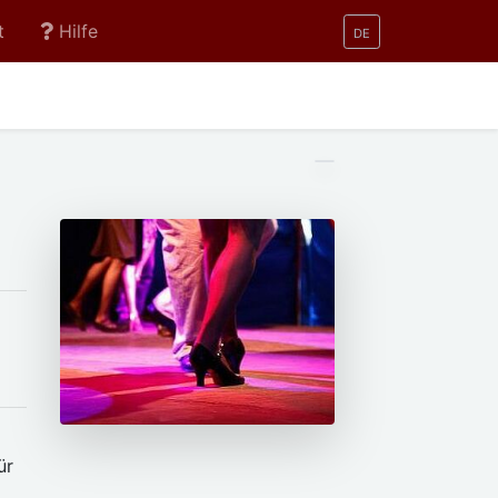
t
Hilfe
DE
ür