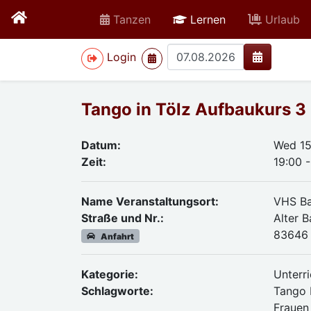
active
Tanzen
Lernen
Urlaub
>
Login
Tango in Tölz Aufbaukurs 3
Datum:
Wed 15
Zeit:
19:00 
Name Veranstaltungsort:
VHS Ba
Straße und Nr.:
Alter 
83646 
Anfahrt
Kategorie:
Unterri
Schlagworte:
Tango 
Frauen