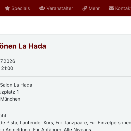
Specials
Veranstalter
Mehr
Kontak
önen La Hada
07.2026
 21:00
Salon La Hada
uzplatz 1
 München
cht
de Pista, Laufender Kurs, Für Tanzpaare, Für Einzelpersonen
ch Anmeldung, Für Anfänger, Alle Niveaus