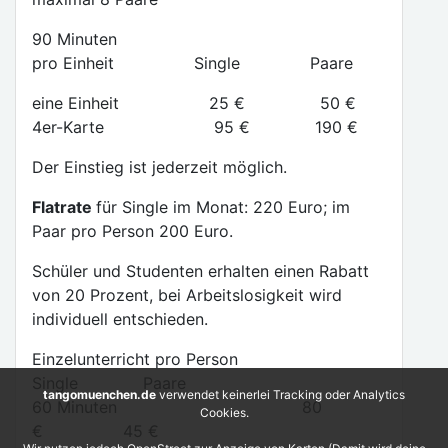
90 Minuten
pro Einheit Single Paare
eine Einheit 25 € 50 €
4er-Karte 95 € 190 €
Der Einstieg ist jederzeit möglich.
Flatrate
für Single im Monat: 220 Euro; im
Paar pro Person 200 Euro.
Schüler und Studenten erhalten einen Rabatt
von 20 Prozent, bei Arbeitslosigkeit wird
individuell entschieden.
Einzelunterricht pro Person
Single Paare
tangomuenchen.de
verwendet keinerlei Tracking oder Analytics
60 Minuten 80
Cookies.
€ 45 €