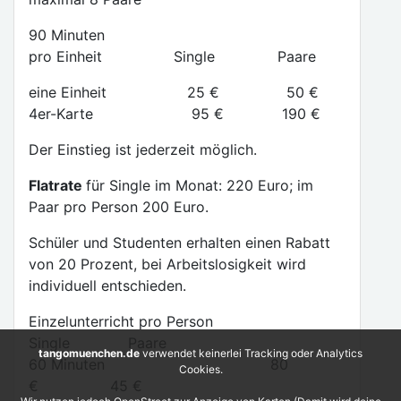
90 Minuten
pro Einheit Single Paare
eine Einheit 25 € 50 €
4er-Karte 95 € 190 €
Der Einstieg ist jederzeit möglich.
Flatrate
für Single im Monat: 220 Euro; im
Paar pro Person 200 Euro.
Schüler und Studenten erhalten einen Rabatt
von 20 Prozent, bei Arbeitslosigkeit wird
individuell entschieden.
Einzelunterricht pro Person
Single Paare
tangomuenchen.de
verwendet keinerlei Tracking oder Analytics
60 Minuten 80
Cookies.
€ 45 €