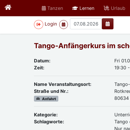
active
Tanzen
Lernen
Urlaub
>
Login
Tango-Anfängerkurs im sch
Datum:
Fri 01
Zeit:
19:30 -
Name Veranstaltungsort:
Tango-
Straße und Nr.:
Rotkre
80634
Anfahrt
Kategorie:
Unterri
Schlagworte:
Tango 
Nur na