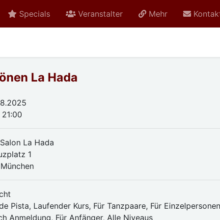
Specials
Veranstalter
Mehr
Kontak
önen La Hada
.08.2025
 21:00
Salon La Hada
uzplatz 1
 München
cht
de Pista, Laufender Kurs, Für Tanzpaare, Für Einzelpersonen
ch Anmeldung, Für Anfänger, Alle Niveaus