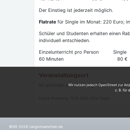
Der Einstieg ist jederzeit möglich.
Flatrate
für Single im Monat: 220 Euro; i
Schüler und Studenten erhalten einen Rab
individuell entschieden.
Einzelunterricht pro Person Si
60 Minuten 80 
Veranstaltungsort
Im schönen und lebendigen Neuhausen!
Wir nutzen jedoch OpenStreet zur Anz
z. B. für
Letzte Änderung: 11.12.2024 (604 Tage)
©99-2026 tangomuenchen.de