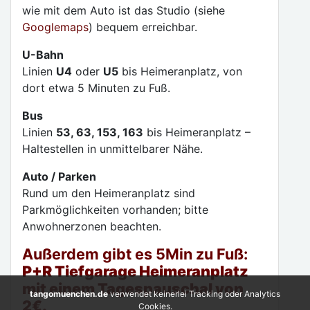
wie mit dem Auto ist das Studio (siehe
Googlemaps
) bequem erreichbar.
U-Bahn
Linien
U4
oder
U5
bis Heimeranplatz, von
dort etwa 5 Minuten zu Fuß.
Bus
Linien
53, 63, 153, 163
bis Heimeranplatz –
Haltestellen in unmittelbarer Nähe.
Auto / Parken
Rund um den Heimeranplatz sind
Parkmöglichkeiten vorhanden; bitte
Anwohnerzonen beachten.
Außerdem gibt es 5Min zu Fuß:
P+R Tiefgarage Heimeranplatz
mit einem Tagespauschal von
tangomuenchen.de
verwendet keinerlei Tracking oder Analytics
2€.
Cookies.