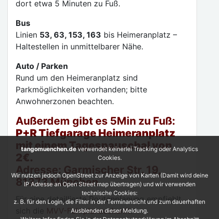
dort etwa 5 Minuten zu Fuß.
Bus
Linien
53, 63, 153, 163
bis Heimeranplatz –
Haltestellen in unmittelbarer Nähe.
Auto / Parken
Rund um den Heimeranplatz sind
Parkmöglichkeiten vorhanden; bitte
Anwohnerzonen beachten.
Außerdem gibt es 5Min zu Fuß:
P+R Tiefgarage Heimeranplatz
mit einem Tagespauschal von
tangomuenchen.de
verwendet keinerlei Tracking oder Analytics
2€.
Cookies.
Adresse:
Garmischer Str. 19,
Wir nutzen jedoch OpenStreet zur Anzeige von Karten (Damit wird deine
81373 München
IP Adresse an Open Street map übertragen) und wir verwenden
technische Cookies:
Für eine detaillierte Routenplanung empfiehlt
z. B. für den Login, die Filter in der Terminansicht und zum dauerhaften
sich die
MVV-Fahrplanauskunft
.
Ausblenden dieser Meldung.