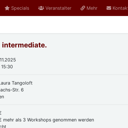
Specials
Veranstalter
Mehr
Kontak
 intermediate.
.11.2025
 15:30
Laura Tangoloft
achs-Str. 6
en
€
€ mehr als 3 Workshops genommen werden
cht