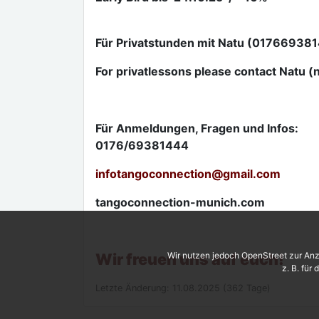
Für Privatstunden mit Natu (01766938
For privatlessons please contact Natu 
Für Anmeldungen, Fragen und Infos:
0176/69381444
infotangoconnection
@
gmail.com
tangoconnection-munich.com
Wir freuen uns auf euch!
Wir nutzen jedoch OpenStreet zur Anz
z. B. für
Letzte Änderung: 11.08.2025 (362 Tage)