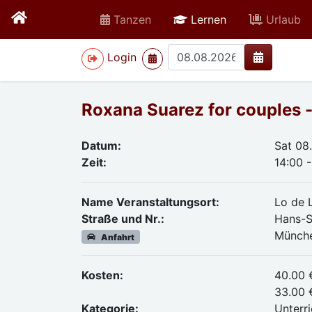
active
Tanzen
Lernen
Urlaub
>
Login
Roxana Suarez for couples -
Datum:
Sat 08
Zeit:
14:00 -
Name Veranstaltungsort:
Lo de 
Straße und Nr.:
Hans-S
Münch
Anfahrt
Kosten:
40.00 
33.00 
Kategorie:
Unterri