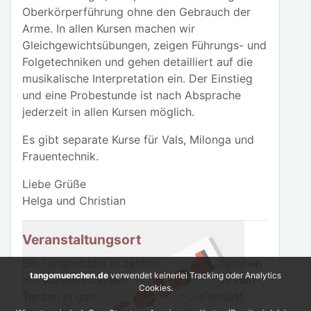
Oberkörperführung ohne den Gebrauch der
Arme. In allen Kursen machen wir
Gleichgewichtsübungen, zeigen Führungs- und
Folgetechniken und gehen detailliert auf die
musikalische Interpretation ein. Der Einstieg
und eine Probestunde ist nach Absprache
jederzeit in allen Kursen möglich.
Es gibt separate Kurse für Vals, Milonga und
Frauentechnik.
Liebe Grüße
Helga und Christian
Veranstaltungsort
Ein Tangostudio in zentraler Lage in München
tangomuenchen.de
verwendet keinerlei Tracking oder Analytics
mit wunderschönem Ahorn Parkett, das zum
Cookies.
Tanzen in gemütlicher Atmosphäre einlädt.