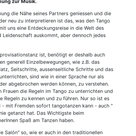
mung zur Musik.
ung die Nähe seines Partners geniessen und die
der neu zu interpretieren ist das, was den Tango
it uns eine Entdeckungsreise in die Welt des
nd Leidenschaft auskommt, aber dennoch jedes
provisationstanz ist, benötigt er deshalb auch
hten generell Einzelbewegungen, wie z.B. das
z, Seitschritte, aussenseitliche Schritte und das
unterrichten, sind wie in einer Sprache nur als
t oder abgebrochen werden können, zu verstehen.
n Frauen die Regeln im Tango zu unterrichten und
se Regeln zu kennen und zu führen. Nur so ist es
 - mit Fremden sofort tangotanzen kann - auch "
 nie getanzt hat. Das Wichtigste beim
ehmerInnen Spaß am Tanzen haben.
 Salón" so, wie er auch in den traditionellen