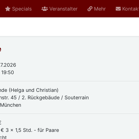
Specials
Veranstalter
Mehr
Kontak
e
07.2026
 19:50
nde (Helga und Christian)
nstr. 45 / 2. Rückgebäude / Souterrain
 München
€
€ 3 x 1,5 Std. - für Paare
cht