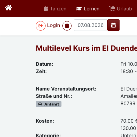
active
Tanzen
Lernen
Urlaub
>
Login
Multilevel Kurs im El Duend
Datum:
Fri 10.
Zeit:
18:30 -
Name Veranstaltungsort:
El Due
Straße und Nr.:
Amalie
80799
Anfahrt
Kosten:
70.00 
130.00 
Kategorie:
Unterri