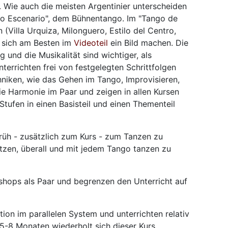
 Wie auch die meisten Argentinier unterscheiden
go Escenario", dem Bühnentango. Im "Tango de
 (Villa Urquiza, Milonguero, Estilo del Centro,
n sich am Besten im
Videoteil
ein Bild machen. Die
nd die Musikalität sind wichtiger, als
nterrichten frei von festgelegten Schrittfolgen
chniken, wie das Gehen im Tango, Improvisieren,
e Harmonie im Paar und zeigen in allen Kursen
 Stufen in einen Basisteil und einen Thementeil
früh - zusätzlich zum Kurs - zum Tanzen zu
tzen, überall und mit jedem Tango tanzen zu
kshops als Paar und begrenzen den Unterricht auf
ion im parallelen System und unterrichten relativ
. 5-8 Monaten wiederholt sich dieser Kurs.