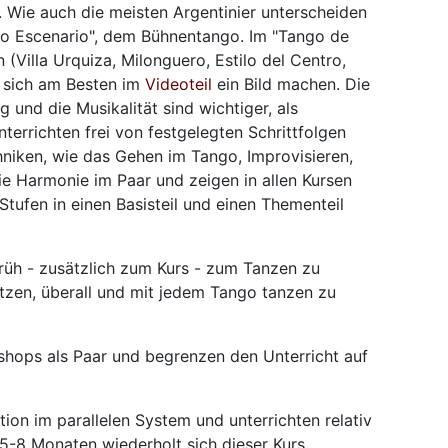
 Wie auch die meisten Argentinier unterscheiden
go Escenario", dem Bühnentango. Im "Tango de
 (Villa Urquiza, Milonguero, Estilo del Centro,
n sich am Besten im
Videoteil
ein Bild machen. Die
nd die Musikalität sind wichtiger, als
nterrichten frei von festgelegten Schrittfolgen
chniken, wie das Gehen im Tango, Improvisieren,
e Harmonie im Paar und zeigen in allen Kursen
 Stufen in einen Basisteil und einen Thementeil
früh - zusätzlich zum Kurs - zum Tanzen zu
tzen, überall und mit jedem Tango tanzen zu
kshops als Paar und begrenzen den Unterricht auf
ion im parallelen System und unterrichten relativ
. 5-8 Monaten wiederholt sich dieser Kurs.