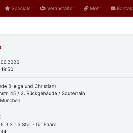
Specials
Veranstalter
Mehr
Kontak
e
.06.2026
 19:50
nde (Helga und Christian)
nstr. 45 / 2. Rückgebäude / Souterrain
 München
€
€ 3 x 1,5 Std. - für Paare
cht