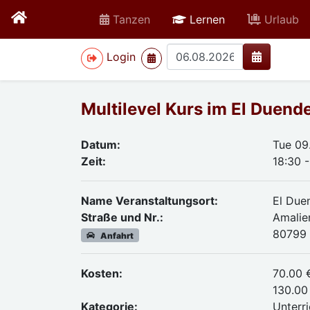
active
Tanzen
Lernen
Urlaub
>
Login
Multilevel Kurs im El Duend
Datum:
Tue 09
Zeit:
18:30 -
Name Veranstaltungsort:
El Due
Straße und Nr.:
Amalie
80799
Anfahrt
Kosten:
70.00 
130.00 
Kategorie:
Unterri