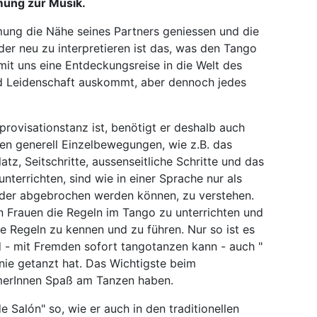
mung zur Musik.
ung die Nähe seines Partners geniessen und die
der neu zu interpretieren ist das, was den Tango
it uns eine Entdeckungsreise in die Welt des
nd Leidenschaft auskommt, aber dennoch jedes
provisationstanz ist, benötigt er deshalb auch
hten generell Einzelbewegungen, wie z.B. das
z, Seitschritte, aussenseitliche Schritte und das
unterrichten, sind wie in einer Sprache nur als
t oder abgebrochen werden können, zu verstehen.
n Frauen die Regeln im Tango zu unterrichten und
se Regeln zu kennen und zu führen. Nur so ist es
 - mit Fremden sofort tangotanzen kann - auch "
 nie getanzt hat. Das Wichtigste beim
ehmerInnen Spaß am Tanzen haben.
 Salón" so, wie er auch in den traditionellen