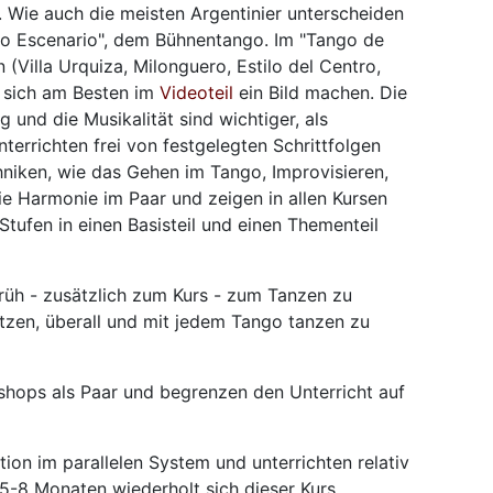
 Wie auch die meisten Argentinier unterscheiden
go Escenario", dem Bühnentango. Im "Tango de
 (Villa Urquiza, Milonguero, Estilo del Centro,
n sich am Besten im
Videoteil
ein Bild machen. Die
nd die Musikalität sind wichtiger, als
nterrichten frei von festgelegten Schrittfolgen
chniken, wie das Gehen im Tango, Improvisieren,
e Harmonie im Paar und zeigen in allen Kursen
 Stufen in einen Basisteil und einen Thementeil
früh - zusätzlich zum Kurs - zum Tanzen zu
tzen, überall und mit jedem Tango tanzen zu
kshops als Paar und begrenzen den Unterricht auf
ion im parallelen System und unterrichten relativ
. 5-8 Monaten wiederholt sich dieser Kurs.