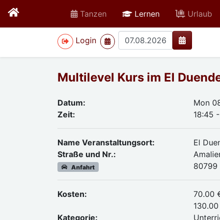
active
Tanzen
Lernen
Urlaub
>
Login
Multilevel Kurs im El Duend
Datum:
Mon 08
Zeit:
18:45 
Name Veranstaltungsort:
El Due
Straße und Nr.:
Amalie
80799
Anfahrt
Kosten:
70.00 
130.00 
Kategorie:
Unterri