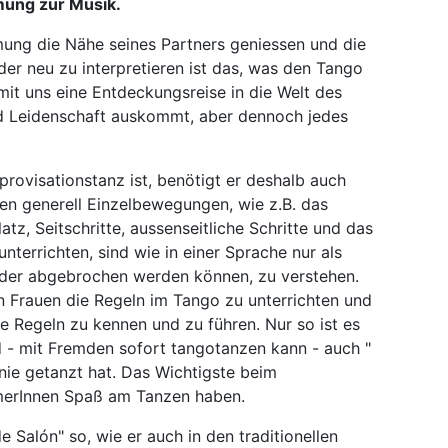
mung zur Musik.
ung die Nähe seines Partners geniessen und die
der neu zu interpretieren ist das, was den Tango
it uns eine Entdeckungsreise in die Welt des
nd Leidenschaft auskommt, aber dennoch jedes
provisationstanz ist, benötigt er deshalb auch
hten generell Einzelbewegungen, wie z.B. das
z, Seitschritte, aussenseitliche Schritte und das
unterrichten, sind wie in einer Sprache nur als
t oder abgebrochen werden können, zu verstehen.
n Frauen die Regeln im Tango zu unterrichten und
se Regeln zu kennen und zu führen. Nur so ist es
 - mit Fremden sofort tangotanzen kann - auch "
 nie getanzt hat. Das Wichtigste beim
ehmerInnen Spaß am Tanzen haben.
 Salón" so, wie er auch in den traditionellen