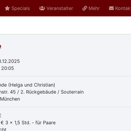
Specials
Veranstalter
Mehr
Kontak
e
.12.2025
- 20:05
nde (Helga und Christian)
nstr. 45 / 2. Rückgebäude / Souterrain
 München
€
€ 3 x 1,5 Std. - für Paare
cht