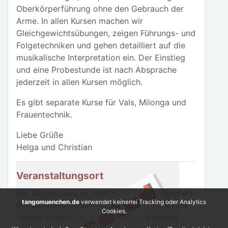
Oberkörperführung ohne den Gebrauch der
Arme. In allen Kursen machen wir
Gleichgewichtsübungen, zeigen Führungs- und
Folgetechniken und gehen detailliert auf die
musikalische Interpretation ein. Der Einstieg
und eine Probestunde ist nach Absprache
jederzeit in allen Kursen möglich.
Es gibt separate Kurse für Vals, Milonga und
Frauentechnik.
Liebe Grüße
Helga und Christian
Veranstaltungsort
Ein Tangostudio in zentraler Lage in München
tangomuenchen.de
verwendet keinerlei Tracking oder Analytics
mit wunderschönem Ahorn Parkett, das zum
Cookies.
Tanzen in gemütlicher Atmosphäre einlädt.