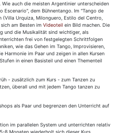
 Wie auch die meisten Argentinier unterscheiden
go Escenario", dem Bühnentango. Im "Tango de
 (Villa Urquiza, Milonguero, Estilo del Centro,
n sich am Besten im
Videoteil
ein Bild machen. Die
nd die Musikalität sind wichtiger, als
nterrichten frei von festgelegten Schrittfolgen
chniken, wie das Gehen im Tango, Improvisieren,
e Harmonie im Paar und zeigen in allen Kursen
 Stufen in einen Basisteil und einen Thementeil
früh - zusätzlich zum Kurs - zum Tanzen zu
tzen, überall und mit jedem Tango tanzen zu
kshops als Paar und begrenzen den Unterricht auf
ion im parallelen System und unterrichten relativ
. 5-8 Monaten wiederholt sich dieser Kurs.