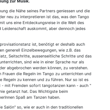
mung zur Musik.
ung die Nähe seines Partners geniessen und die
der neu zu interpretieren ist das, was den Tango
it uns eine Entdeckungsreise in die Welt des
nd Leidenschaft auskommt, aber dennoch jedes
provisationstanz ist, benötigt er deshalb auch
hten generell Einzelbewegungen, wie z.B. das
z, Seitschritte, aussenseitliche Schritte und das
unterrichten, sind wie in einer Sprache nur als
t oder abgebrochen werden können, zu verstehen.
n Frauen die Regeln im Tango zu unterrichten und
se Regeln zu kennen und zu führen. Nur so ist es
 - mit Fremden sofort tangotanzen kann - auch "
 nie getanzt hat. Das Wichtigste beim
ehmerInnen Spaß am Tanzen haben.
 Salón" so, wie er auch in den traditionellen