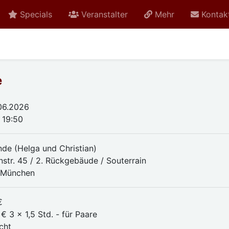
Specials
Veranstalter
Mehr
Kontak
e
.06.2026
 19:50
nde (Helga und Christian)
nstr. 45 / 2. Rückgebäude / Souterrain
 München
€
€ 3 x 1,5 Std. - für Paare
cht