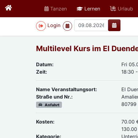
active
Tanzen
Lernen
Urlaub
>
Login
Multilevel Kurs im El Duend
Datum:
Fri 05
Zeit:
18:30 -
Name Veranstaltungsort:
El Due
Straße und Nr.:
Amalie
80799
Anfahrt
Kosten:
70.00 
130.00 
Kategorie:
Unterri