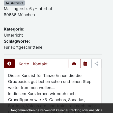
Anfahrt
Maillingerstr. 6 /Hinterhof
80636 München
Kategorie:
Unterricht
Schlagworte:
Für Fortgeschrittene
Karte
Kontakt
Dieser Kurs ist für Tänzer/innen die die
Grudbasics gut beherrschen und einen Step
weiter kommen wollen....
In diesem Kurs lernen wir noch mehr
Grundfiguren wie zB. Ganchos, Sacadas,
Barridas, Voleos etc. und trainieren noch mehr
tangomuenchen.de
verwendet keinerlei Tracking oder Analytics
unsere Haltung, die Musikalität und fügen die