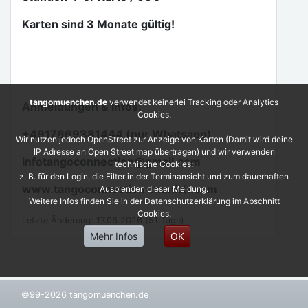
Karten sind 3 Monate gültig!
tangomuenchen.de
verwendet keinerlei Tracking oder Analytics
Anmeldungen & Infos:
Cookies.
+4917669381444 (nur Whatsapp)
Wir nutzen jedoch OpenStreet zur Anzeige von Karten (Damit wird deine
IP Adresse an Open Street map übertragen) und wir verwenden
infotangoconnection@gmail.com
technische Cookies:
z. B. für den Login, die Filter in der Terminansicht und zum dauerhaften
www.tangoconnection-munich.com
Ausblenden dieser Meldung.
Weitere Infos finden Sie in der Datenschutzerklärung im Abschnitt
Cookies.
Letzte Änderung: 17.06.2026 (51 Tage)
Mehr Infos
OK
©99-2026 tangomuenchen.de