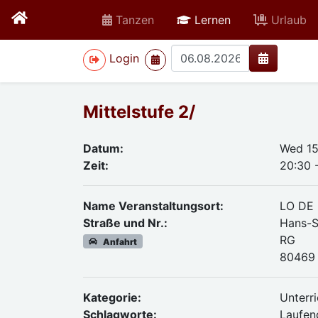
active
Tanzen
Lernen
Urlaub
>
Login
Mittelstufe 2/
Datum:
Wed 15
Zeit:
20:30 
Name Veranstaltungsort:
LO DE
Straße und Nr.:
Hans-S
RG
Anfahrt
80469 
Kategorie:
Unterri
Schlagworte:
Laufend