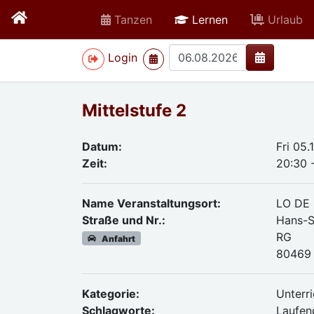
active
Tanzen
Lernen
Urlaub
>
Login
Mittelstufe 2
Datum:
Fri 05
Zeit:
20:30 
Name Veranstaltungsort:
LO DE
Straße und Nr.:
Hans-S
RG
Anfahrt
80469 
Kategorie:
Unterri
Schlagworte:
Laufend