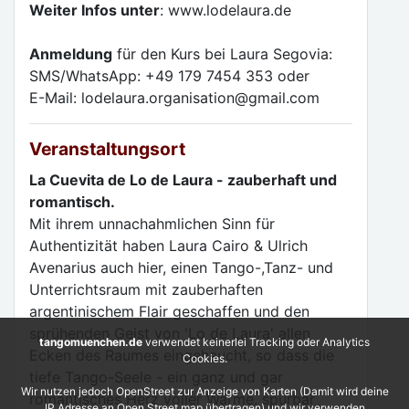
Weiter Infos unter
: www.lodelaura.de
Anmeldung
für den Kurs bei Laura Segovia:
SMS/WhatsApp: +49 179 7454 353 oder
E-Mail: lodelaura.organisation@gmail.com
Veranstaltungsort
La Cuevita de Lo de Laura - zauberhaft und
romantisch.
Mit ihrem unnachahmlichen Sinn für
Authentizität haben Laura Cairo & Ulrich
Avenarius auch hier, einen Tango-,Tanz- und
Unterrichtsraum mit zauberhaften
argentinischem Flair geschaffen und den
sprühenden Geist von 'Lo de Laura' allen
tangomuenchen.de
verwendet keinerlei Tracking oder Analytics
Ecken des Raumes eingehaucht, so dass die
Cookies.
tiefe Tango-Seele - ein ganz und gar
Wir nutzen jedoch OpenStreet zur Anzeige von Karten (Damit wird deine
romantisches Herz voller Wärme, spürbar
IP Adresse an Open Street map übertragen) und wir verwenden