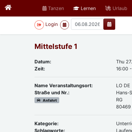
active
Tanzen
Lernen
Urlaub
>
Login
Mittelstufe 1
Datum:
Thu 27
Zeit:
16:00 -
Name Veranstaltungsort:
LO DE
Straße und Nr.:
Hans-S
RG
Anfahrt
80469 
Kategorie:
Unterri
Schlagworte:
Laufend