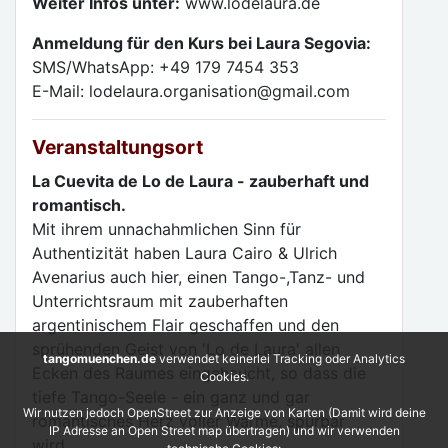
Weiter Infos unter:
www.lodelaura.de
Anmeldung für den Kurs bei Laura Segovia:
SMS/WhatsApp: +49 179 7454 353
E-Mail: lodelaura.organisation@gmail.com
Veranstaltungsort
La Cuevita de Lo de Laura - zauberhaft und
romantisch.
Mit ihrem unnachahmlichen Sinn für
Authentizität haben Laura Cairo & Ulrich
Avenarius auch hier, einen Tango-,Tanz- und
Unterrichtsraum mit zauberhaften
argentinischem Flair geschaffen und den
sprühenden Geist von 'Lo de Laura' allen
tangomuenchen.de
verwendet keinerlei Tracking oder Analytics
Ecken des Raumes eingehaucht, so dass die
Cookies.
tiefe Tango-Seele - ein ganz und gar
Wir nutzen jedoch OpenStreet zur Anzeige von Karten (Damit wird deine
romantisches Herz voller Wärme, spürbar
IP Adresse an Open Street map übertragen) und wir verwenden
wird.