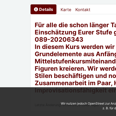
Details
Karte
Kontakt
Für alle die schon länger 
Einschätzung Eurer Stufe 
089-20206343
In diesem Kurs werden wir 
Grundelemente aus Anfän
Mittelstufenkursmiteinan
Figuren kreieren. Wir wer
Stilen beschäftigen und no
Zusammenarbeit im Paar, 
Improvisationsfähigkeit e
Wir nutzen jedoch OpenStreet zur Anz
Letzte Änderung: 01.09.2025 (340 Tage)
z. B. für