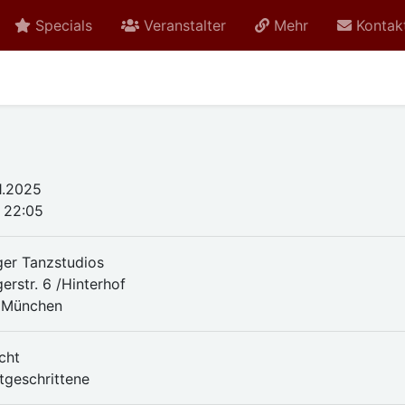
Specials
Veranstalter
Mehr
Kontak
11.2025
- 22:05
nger Tanzstudios
gerstr. 6 /Hinterhof
 München
cht
rtgeschrittene