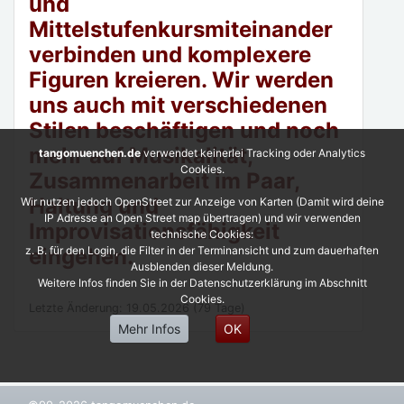
und
Mittelstufenkursmiteinander
verbinden und komplexere
Figuren kreieren. Wir werden
uns auch mit verschiedenen
Stilen beschäftigen und noch
mehr auf Musikalität,
tangomuenchen.de
verwendet keinerlei Tracking oder Analytics
Cookies.
Zusammenarbeit im Paar,
Haltung und
Wir nutzen jedoch OpenStreet zur Anzeige von Karten (Damit wird deine
IP Adresse an Open Street map übertragen) und wir verwenden
Improvisationsfähigkeit
technische Cookies:
z. B. für den Login, die Filter in der Terminansicht und zum dauerhaften
eingehen.
Ausblenden dieser Meldung.
Weitere Infos finden Sie in der Datenschutzerklärung im Abschnitt
Cookies.
Letzte Änderung: 19.05.2026 (79 Tage)
Mehr Infos
OK