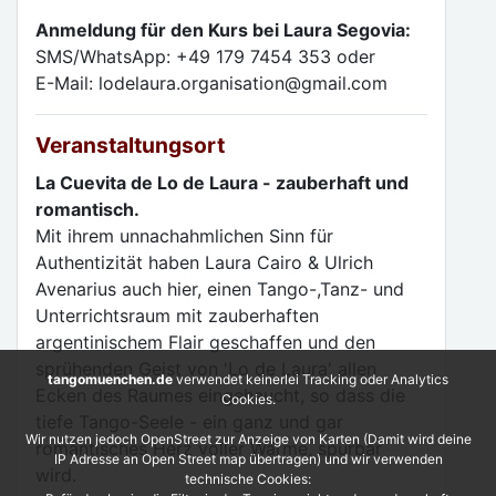
Anmeldung für den Kurs bei Laura Segovia:
SMS/WhatsApp: +49 179 7454 353 oder
E-Mail: lodelaura.organisation@gmail.com
Veranstaltungsort
La Cuevita de Lo de Laura - zauberhaft und
romantisch.
Mit ihrem unnachahmlichen Sinn für
Authentizität haben Laura Cairo & Ulrich
Avenarius auch hier, einen Tango-,Tanz- und
Unterrichtsraum mit zauberhaften
argentinischem Flair geschaffen und den
sprühenden Geist von 'Lo de Laura' allen
tangomuenchen.de
verwendet keinerlei Tracking oder Analytics
Ecken des Raumes eingehaucht, so dass die
Cookies.
tiefe Tango-Seele - ein ganz und gar
Wir nutzen jedoch OpenStreet zur Anzeige von Karten (Damit wird deine
romantisches Herz voller Wärme, spürbar
IP Adresse an Open Street map übertragen) und wir verwenden
wird.
technische Cookies: