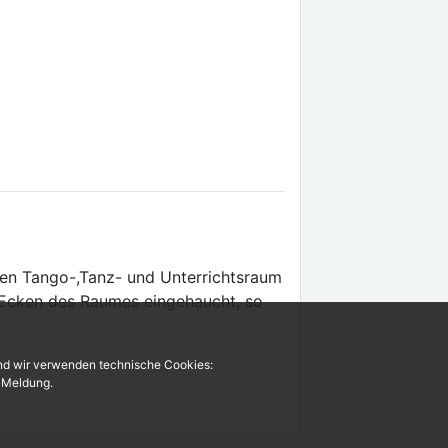
inen Tango-,Tanz- und Unterrichtsraum
n Ecken des Raumes eingehaucht, so
und wir verwenden technische Cookies:
r Meldung.