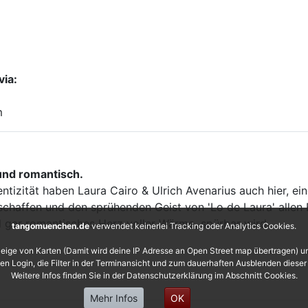
via:
m
 und romantisch.
ntizität haben Laura Cairo & Ulrich Avenarius auch hier, e
eschaffen und den sprühenden Geist von 'Lo de Laura' alle
d gar romantisches Herz voller Wärme, spürbar wird.
tangomuenchen.de
verwendet keinerlei Tracking oder Analytics Cookies.
eige von Karten (Damit wird deine IP Adresse an Open Street map übertragen) 
 den Login, die Filter in der Terminansicht und zum dauerhaften Ausblenden diese
Weitere Infos finden Sie in der Datenschutzerklärung im Abschnitt Cookies.
Mehr Infos
OK