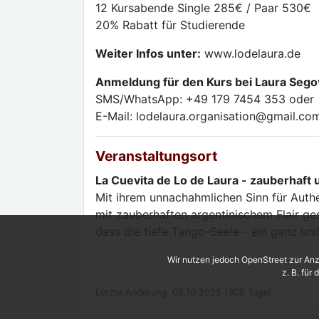
12 Kursabende Single 285€ / Paar 530€
20% Rabatt für Studierende
Weiter Infos unter:
www.lodelaura.de
Anmeldung für den Kurs bei Laura Sego
SMS/WhatsApp: +49 179 7454 353 oder
E-Mail: lodelaura.organisation@gmail.co
Veranstaltungsort
La Cuevita de Lo de Laura - zauberhaft
Mit ihrem unnachahmlichen Sinn für Authe
mit zauberhaften argentinischem Flair g
dass die tiefe Tango-Seele - ein ganz un
Wir nutzen jedoch OpenStreet zur Anz
z. B. für
Letzte Änderung: 05.10.2025 (308 Tage)