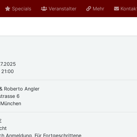
Specials
Veranstalter
Mehr
Kontak
07.2025
 21:00
 & Roberto Angler
strasse 6
 München
€
cht
ch Anmeldung, Für Fortgeschrittene