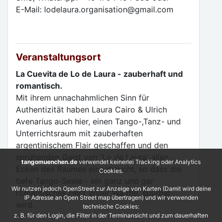
E-Mail: lodelaura.organisation@gmail.com
Veranstaltungsort
La Cuevita de Lo de Laura - zauberhaft und
romantisch.
Mit ihrem unnachahmlichen Sinn für
Authentizität haben Laura Cairo & Ulrich
Avenarius auch hier, einen Tango-,Tanz- und
Unterrichtsraum mit zauberhaften
argentinischem Flair geschaffen und den
sprühenden Geist von 'Lo de Laura' allen
tangomuenchen.de
verwendet keinerlei Tracking oder Analytics
Ecken des Raumes eingehaucht, so dass die
Cookies.
tiefe Tango-Seele - ein ganz und gar
Wir nutzen jedoch OpenStreet zur Anzeige von Karten (Damit wird deine
romantisches Herz voller Wärme, spürbar
IP Adresse an Open Street map übertragen) und wir verwenden
wird.
technische Cookies:
z. B. für den Login, die Filter in der Terminansicht und zum dauerhaften