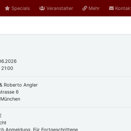
Specials
Veranstalter
Mehr
Kontak
.06.2026
 21:00
 & Roberto Angler
strasse 6
 München
€
cht
ch Anmeldung, Für Fortgeschrittene