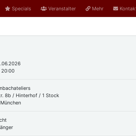
Specials
Veranstalter
Mehr
Kontak
.06.2026
- 20:00
nbachateliers
. 8b / Hinterhof / 1 Stock
 München
cht
fänger