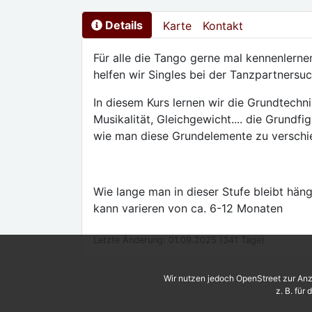
Details
Karte
Kontakt
Für alle die Tango gerne mal kennenlerne
helfen wir Singles bei der Tanzpartnersu
In diesem Kurs lernen wir die Grundtechn
Musikalität, Gleichgewicht.... die Grundf
wie man diese Grundelemente zu versch
Wie lange man in dieser Stufe bleibt hän
kann varieren von ca. 6-12 Monaten
Letzte Änderung: 01.09.2025 (341 Tage)
Wir nutzen jedoch OpenStreet zur Anz
z. B. für