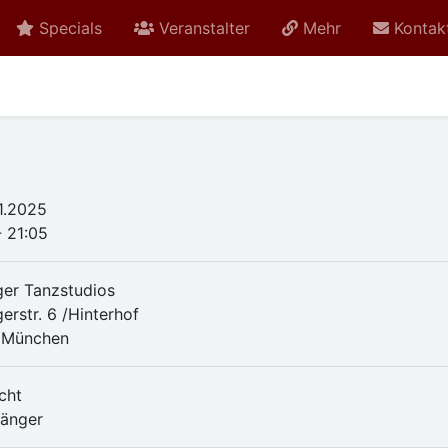
Specials
Veranstalter
Mehr
Kontak
11.2025
- 21:05
nger Tanzstudios
gerstr. 6 /Hinterhof
 München
cht
fänger