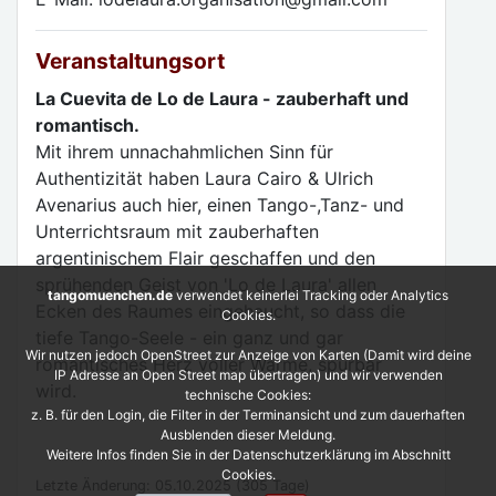
Veranstaltungsort
La Cuevita de Lo de Laura - zauberhaft und
romantisch.
Mit ihrem unnachahmlichen Sinn für
Authentizität haben Laura Cairo & Ulrich
Avenarius auch hier, einen Tango-,Tanz- und
Unterrichtsraum mit zauberhaften
argentinischem Flair geschaffen und den
sprühenden Geist von 'Lo de Laura' allen
tangomuenchen.de
verwendet keinerlei Tracking oder Analytics
Ecken des Raumes eingehaucht, so dass die
Cookies.
tiefe Tango-Seele - ein ganz und gar
Wir nutzen jedoch OpenStreet zur Anzeige von Karten (Damit wird deine
romantisches Herz voller Wärme, spürbar
IP Adresse an Open Street map übertragen) und wir verwenden
wird.
technische Cookies:
z. B. für den Login, die Filter in der Terminansicht und zum dauerhaften
Ausblenden dieser Meldung.
Weitere Infos finden Sie in der Datenschutzerklärung im Abschnitt
Cookies.
Letzte Änderung: 05.10.2025 (305 Tage)