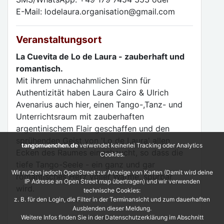
E-Mail: lodelaura.organisation@gmail.com
Veranstaltungsort
La Cuevita de Lo de Laura - zauberhaft und
romantisch.
Mit ihrem unnachahmlichen Sinn für
Authentizität haben Laura Cairo & Ulrich
Avenarius auch hier, einen Tango-,Tanz- und
Unterrichtsraum mit zauberhaften
argentinischem Flair geschaffen und den
sprühenden Geist von 'Lo de Laura' allen
tangomuenchen.de
verwendet keinerlei Tracking oder Analytics
Ecken des Raumes eingehaucht, so dass die
Cookies.
tiefe Tango-Seele - ein ganz und gar
Wir nutzen jedoch OpenStreet zur Anzeige von Karten (Damit wird deine
romantisches Herz voller Wärme, spürbar
IP Adresse an Open Street map übertragen) und wir verwenden
wird.
technische Cookies:
z. B. für den Login, die Filter in der Terminansicht und zum dauerhaften
Ausblenden dieser Meldung.
Weitere Infos finden Sie in der Datenschutzerklärung im Abschnitt