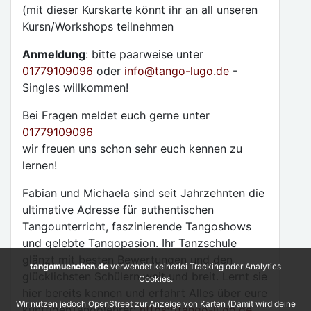
(mit dieser Kurskarte könnt ihr an all unseren
Kursn/Workshops teilnehmen
Anmeldung
: bitte paarweise unter
01779109096
oder
info
@
tango-lugo.de
-
Singles willkommen!
Bei Fragen meldet euch gerne unter
01779109096
wir freuen uns schon sehr euch kennen zu
lernen!
Fabian und Michaela sind seit Jahrzehnten die
ultimative Adresse für authentischen
Tangounterricht, faszinierende Tangoshows
und gelebte Tangopasion. Ihr Tanzschule
glänzt mit besten Bewertungen und den
tangomuenchen.de
verwendet keinerlei Tracking oder Analytics
glücklichsten Schülern weit und breit. Lernt sie
Cookies.
hier bereits kennen und erfahrt Alles über eure
Wir nutzen jedoch OpenStreet zur Anzeige von Karten (Damit wird deine
künftigenTangolehrer:
https://tango-lugo.de